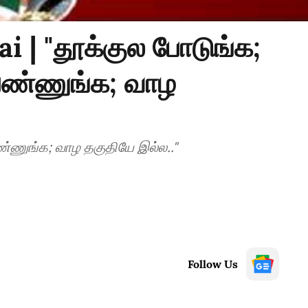
i | "தூக்குல போடுங்க;
 பண்ணுங்க; வாழ
பண்ணுங்க; வாழ தகுதியே இல்ல.."
Follow Us