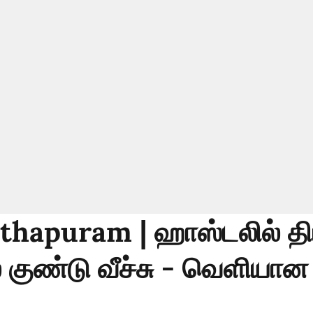
hapuram | ஹாஸ்டலில் த
் குண்டு வீச்சு - வெளியான