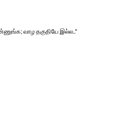
ண்ணுங்க; வாழ தகுதியே இல்ல.."