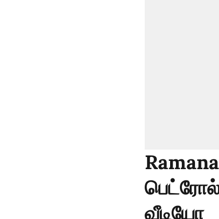
Ramanat
பெட்ரோல
வீடியோ