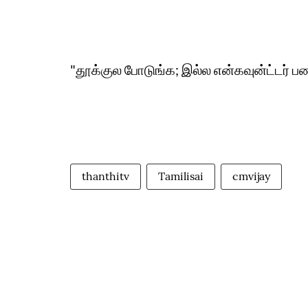
"தூக்குல போடுங்க; இல்ல என்கவுன்ட்டர் ப
thanthitv
Tamilisai
cmvijay