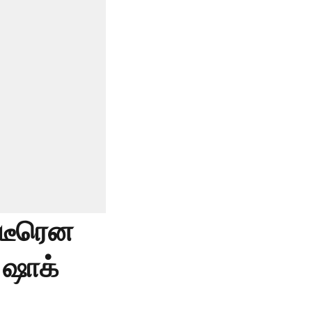
ிடீரென
 ஷாக்