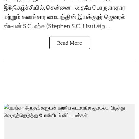
இந்நிகழ்ச்சியில், சென்னை - தைபே பொருளாதார
மற்றும் கலாச்சார மையத்தின் இயக்குநர் ஜெனரல்
ஸ்டீபன் S.C. ஹ்சு (Stephen S.C. Hsu) சிற ...
Read More