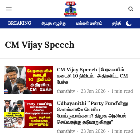
BREAKING
ஆயுத எழுத்து
மக்கள் மன்றம்
தந்தி டிவி D
CM Vijay Speech
CM Vijay Speech | பேரவையில்
கடைசி 10 நிமிடம்.. அதிரவிட்ட CM
பேச்சு
thanthitv
23 Jun 2026
1
min read
Udhayanithi ``Party Fund’ன்னு
சொன்னாலே வெளிய
போய்ருவாங்களா? திமுக அரசியல்
செய்வதற்கு தடுமாறுகிறது’’
thanthitv
23 Jun 2026
1
min read