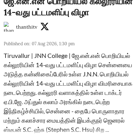
ஜே.என்.என் பொறியியல் கல்லூரியின்
14-வது பட்டமளிப்பு விழா
thanthitv
Published on
:
07 Aug 2026, 1:30 pm
Tiruvallur | JNN College | ஜே.என்.என் பொறியியல்
கல்லூரியின் 14-வது பட்டமளிப்பு விழா சென்னையை
அடுத்த கன்னிகைப்பேரில் உள்ள J.N.N. பொறியியல்
கல்லூரியின் 14-வது பட்டமளிப்பு விழா விமரிசையாக
நடைபெற்றது. கல்லூரி வளாகத்தில் உள்ள டாக்டர்
ஏ.பி.ஜே. அப்துல் கலாம் அரங்கில் நடைபெற்ற
இந்நிகழ்ச்சியில், சென்னை - தைபே பொருளாதார
மற்றும் கலாச்சார மையத்தின் இயக்குநர் ஜெனரல்
ஸ்டீபன் S.C. ஹ்சு (Stephen S.C. Hsu) சிற ...