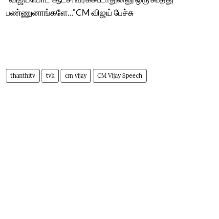
பண்ணுனாங்களே..."CM விஜய் பேச்சு
thanthitv
tvk
cm vijay
CM Vijay Speech