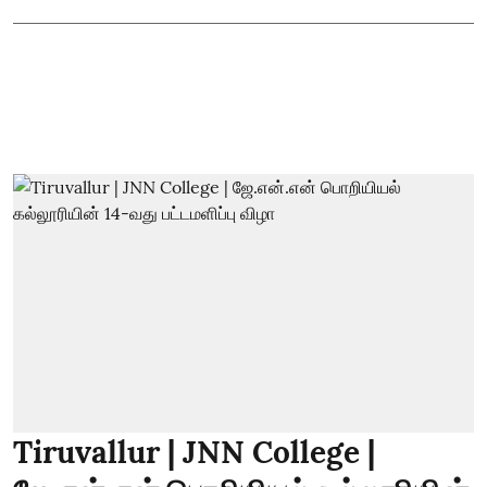
Tiruvallur | JNN College |