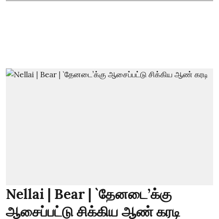
Nellai | Bear | `தேனடை’க்கு
ஆசைப்பட்டு சிக்கிய ஆண் கரடி