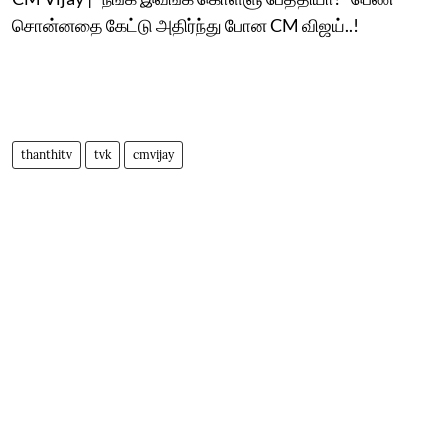
சொன்னதை கேட்டு அதிர்ந்து போன CM விஜய்..!
thanthitv
tvk
cmvijay