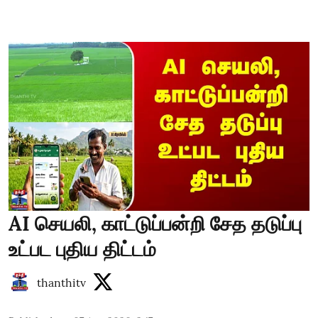
AI செயலி, காட்டுப்பன்றி சேத தடுப்பு
உட்பட புதிய திட்டம்
thanthitv