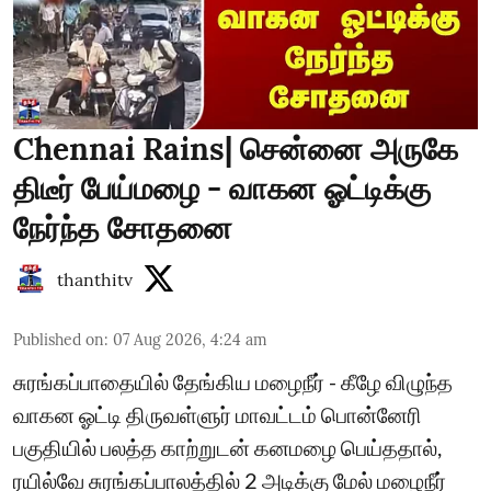
Chennai Rains| சென்னை அருகே
திடீர் பேய்மழை - வாகன ஓட்டிக்கு
நேர்ந்த சோதனை
thanthitv
Published on
:
07 Aug 2026, 4:24 am
சுரங்கப்பாதையில் தேங்கிய மழைநீர் - கீழே விழுந்த
வாகன ஓட்டி திருவள்ளுர் மாவட்டம் பொன்னேரி
பகுதியில் பலத்த காற்றுடன் கனமழை பெய்ததால்,
ரயில்வே சுரங்கப்பாலத்தில் 2 அடிக்கு மேல் மழைநீர்