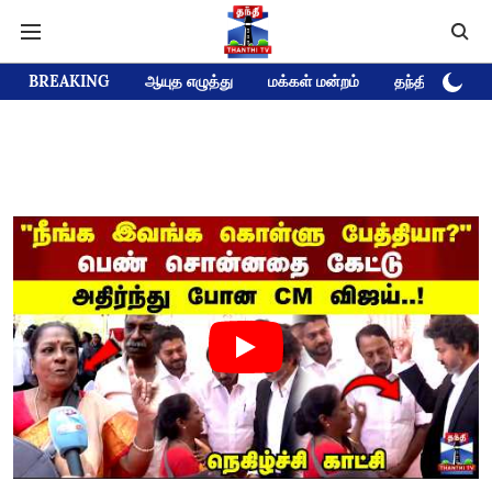
BREAKING
ஆயுத எழுத்து
மக்கள் மன்றம்
தந்தி டிவி D