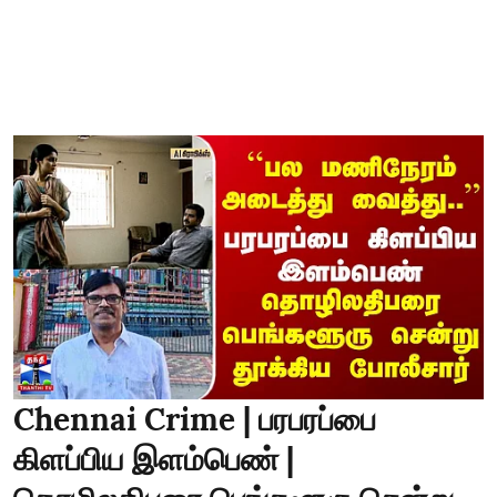
Chennai Crime | பரபரப்பை
கிளப்பிய இளம்பெண் |