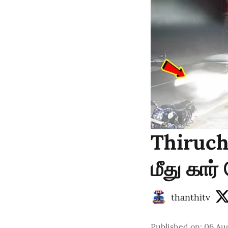
Thiruch
மீது கார்
thanthitv
Published on
:
06 Au