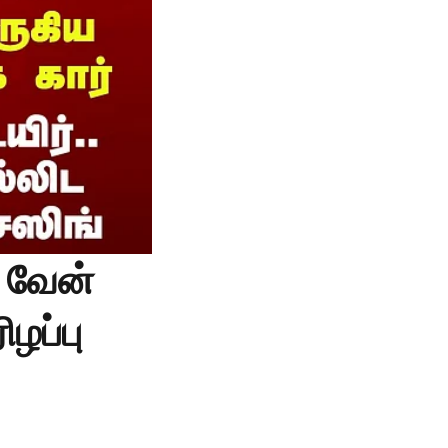
 வேன்
ிழப்பு