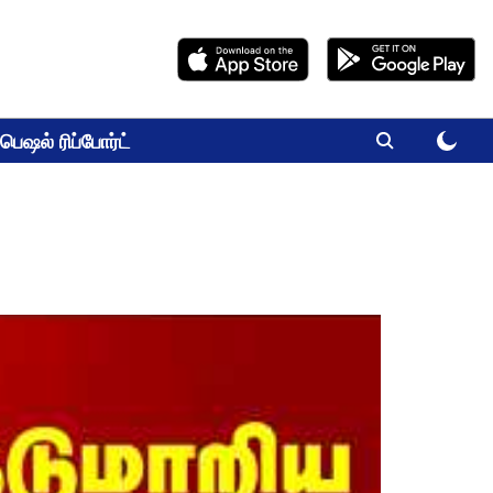
பெஷல் ரிப்போர்ட்