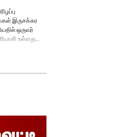
ரிழப்பு
க்கள் இருசக்கர
யதில் ஒருவர்
ளியாகி உள்ளது...