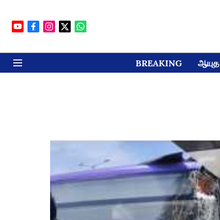
BREAKING
ஆயுத 