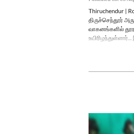
Thiruchendur | Roa
திருச்செந்தூர் அ
வாகனங்களில் தூரத
உயிரிழந்துள்ளார்.