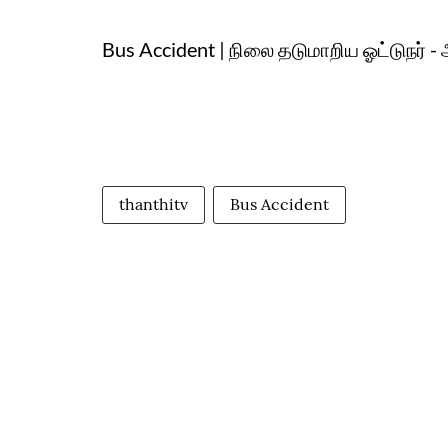
Bus Accident | நிலை தடுமாறிய ஓட்டுநர் -
thanthitv
Bus Accident