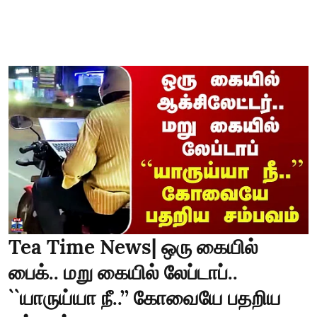
Tea Time News| ஒரு கையில்
பைக்.. மறு கையில் லேப்டாப்..
``யாருய்யா நீ..’’ கோவையே பதறிய