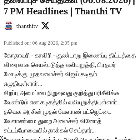
7 PM Headlines | Thanthi TV
thanthitv
Published on
:
06 Aug 2026, 2:05 pm
கோதாவரி - காவிரி - குண்டாறு இணைப்பு திட்டத்தை
விரைவாக செயல்படுத்த வலியுறுத்தி, பிரதமர்
மோடிக்கு, முதலமைச்சர் விஜய் கடிதம்
எழுதியுள்ளார்...
சிறப்பு அமைப்பை நிறுவுவது குறித்து பரிசீலிக்க
வேண்டும் என கடிதத்தில் வலியுறுத்தியுள்ளார்..
தவெக அரசின் முதல் வேளாண் பட்ஜெட்டை
வேளாண்மை துறை அமைச்சர் வினோத்
சட்டப்பேரவையில் தாக்கல் செய்தார்...
X
"உழுவார் உலகத்தார்க்கு ஆணிஅஃ தாற்றாது..." என்ற