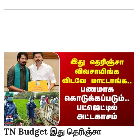
TN Budget இது தெரிஞ்சா