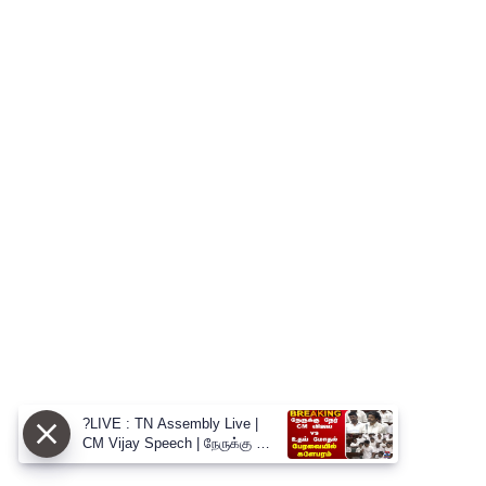
?LIVE : TN Assembly Live |
CM Vijay Speech | நேருக்கு நேர்
CM விஜய் vs உதய் மோதல்
பேரவையில் களேபரம்