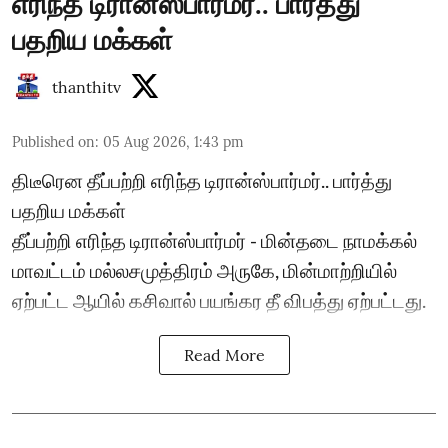
எரிந்த டிரான்ஸ்பார்மர்.. பார்த்து
பதறிய மக்கள்
thanthitv
Published on
:
05 Aug 2026, 1:43 pm
திடீரென தீப்பற்றி எரிந்த டிரான்ஸ்பார்மர்.. பார்த்து
பதறிய மக்கள்
தீப்பற்றி எரிந்த டிரான்ஸ்பார்மர் - மின்தடை நாமக்கல்
மாவட்டம் மல்லசமுத்திரம் அருகே, மின்மாற்றியில்
ஏற்பட்ட ஆயில் கசிவால் பயங்கர தீ விபத்து ஏற்பட்டது.
Read More