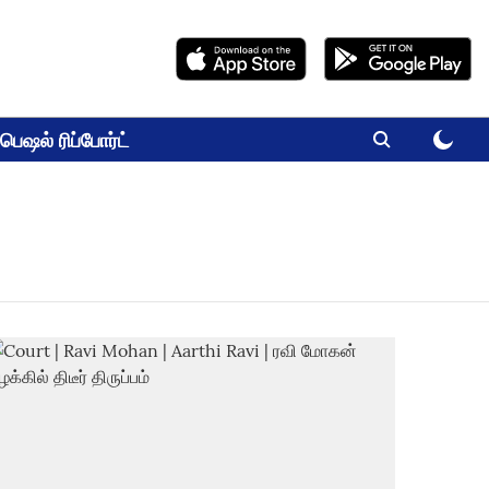
பெஷல் ரிப்போர்ட்