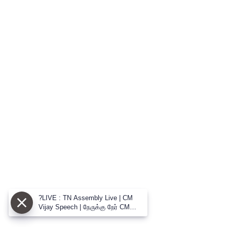
?LIVE : TN Assembly Live | CM
Vijay Speech | நேருக்கு நேர் CM
விஜய் vs உதய் மோதல் பேரவையில்
களேபரம்