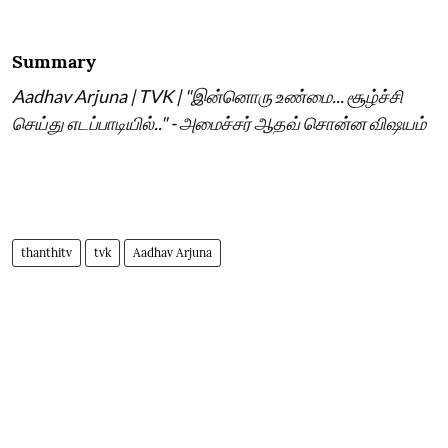
Summary
Aadhav Arjuna | TVK | "இன்னொரு உண்மை... சூழ்ச்சி
செய்து எடப்பாடியில்.." - அமைச்சர் ஆதவ் சொன்ன விஷயம்
thanthitv
tvk
Aadhav Arjuna