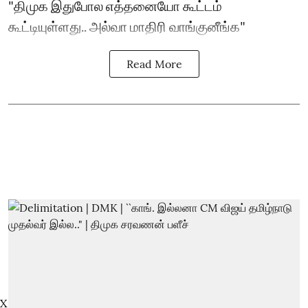
"திமுக இதுபோல எத்தனையோ கூட்டம்
கூட்டியுள்ளது.. அல்வா மாதிரி வாங்குனீங்க"
Read More
X