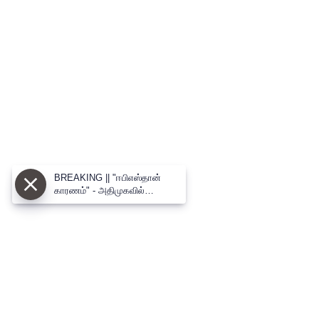
BREAKING || "ஈபிஎஸ்தான்
காரணம்" - அதிமுகவில்
வெடிக்கும் புது பூகம்பம்