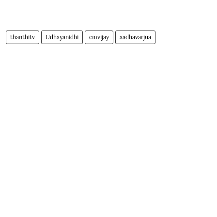
thanthitv
Udhayanidhi
cmvijay
aadhavarjua