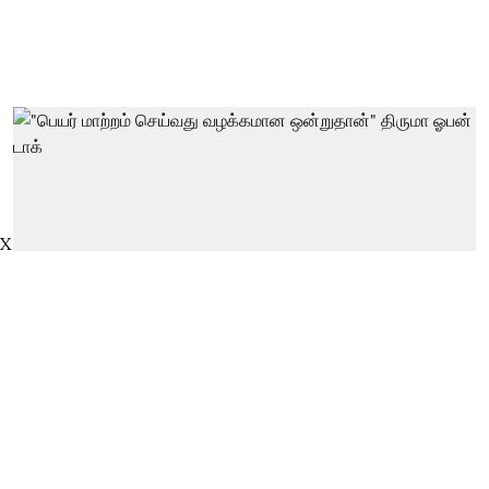
X
"பெயர் மாற்றம் செய்வது வழக்கமான
ஒன்றுதான்" திருமா ஓபன் டாக்
thanthitv