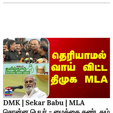
DMK | Sekar Babu | MLA
சொன்ன பெயர் - மைக்கை கண்டதும்