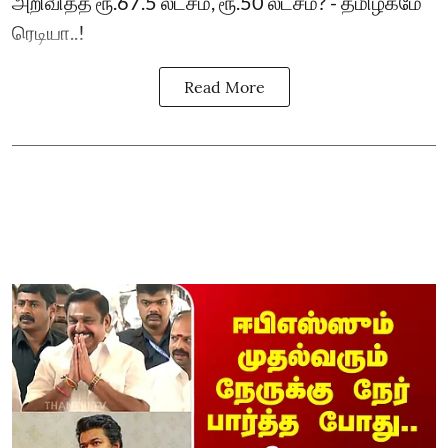
அறிவித்த ரூ.67.5 லட்சம், ரூ.50 லட்சம்? - தமிழகமே
ரெடியா..!
Read More