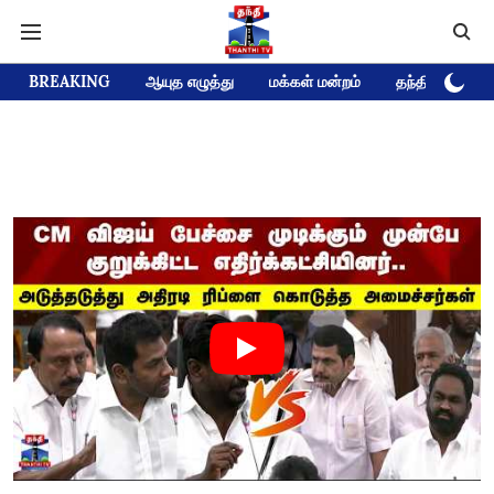
BREAKING
ஆயுத எழுத்து
மக்கள் மன்றம்
தந்தி டிவி D