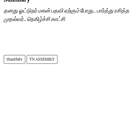
தனது ஓட்டுநர் மகன் பதவி ஏற்கும் போது.. பார்த்து ரசித்த
முதல்வர்.. நெகிழ்ச்சி காட்சி
thanthitv
TN ASSEMBLY