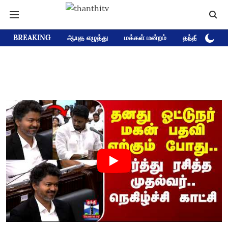
BREAKING
ஆயுத எழுத்து
மக்கள் மன்றம்
தந்தி டிவி D