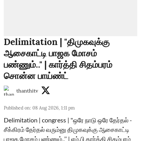
Delimitation | "திமுகவுக்கு
ஆசைகாட்டி பாஜக மோசம்
பண்ணும்.." | கார்த்தி சிதம்பரம்
சொன்ன பாய்ண்ட்
thanthitv
Published on
:
08 Aug 2026, 1:11 pm
Delimitation | congress | "ஒரே நாடு ஒரே தேர்தல் -
சீக்கிரம் தேர்தல் வரும்னு திமுகவுக்கு ஆசைகாட்டி
பாஜக மோசம் பண்ணும்..’’ | எம்.பி கார்த்தி சிதம்பரம்