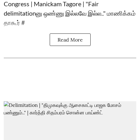
Congress | Manickam Tagore | "Fair
delimitationனு ஒண்ணு இல்லவே இல்ல.." மாணிக்கம்
தாகூர் #
Read More