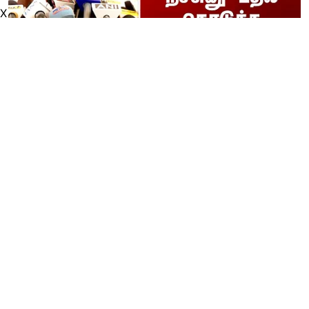
X
"ரூ.2500 ரூ.4000 எப்போது/"
நச்சுனு பதில் கொடுத்த அமைச்சர்
நிர்மல் குமார்
thanthitv
Published on
:
06 Aug 2026, 10:21 am
Read More