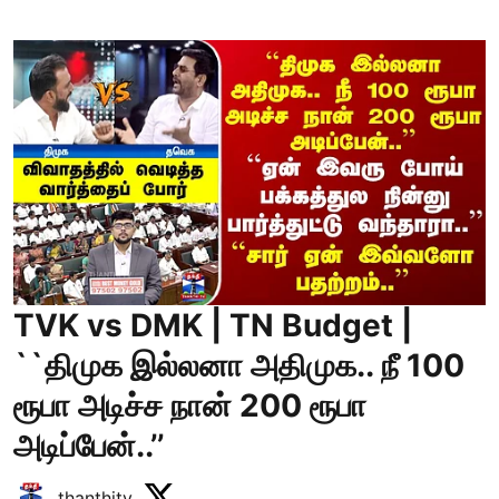
TVK vs DMK | TN Budget |
``திமுக இல்லனா அதிமுக.. நீ 100
ரூபா அடிச்ச நான் 200 ரூபா
அடிப்பேன்..’’
thanthitv