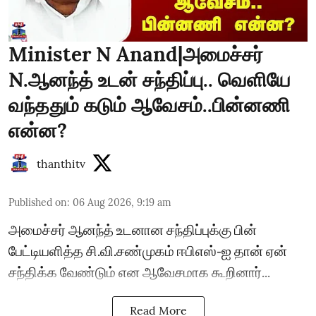
Minister N Anand|அமைச்சர்
N.ஆனந்த் உடன் சந்திப்பு.. வெளியே
வந்ததும் கடும் ஆவேசம்..பின்னணி
என்ன?
thanthitv
Published on
:
06 Aug 2026, 9:19 am
அமைச்சர் ஆனந்த் உடனான சந்திப்புக்கு பின்
பேட்டியளித்த சி.வி.சண்முகம் ஈபிஎஸ்-ஐ தான் ஏன்
சந்திக்க வேண்டும் என ஆவேசமாக கூறினார்...
Read More