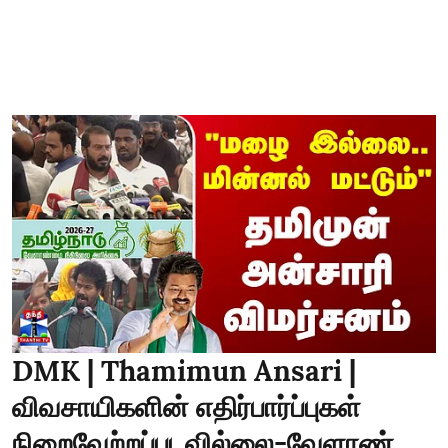
DMK | Thamimun Ansari |
விவசாயிகளின் எதிர்பார்ப்புகள்
நிறைவேற்றப்படவில்லை-வேளாண்