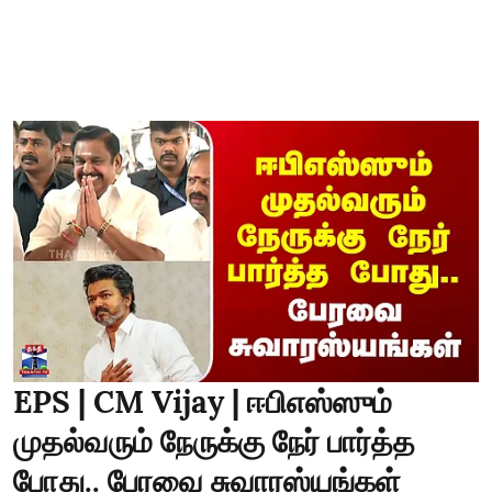
EPS | CM Vijay | ஈபிஎஸ்ஸும்
முதல்வரும் நேருக்கு நேர் பார்த்த
போது.. பேரவை சுவாரஸ்யங்கள்