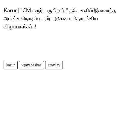
Karur | "CM கரூர் வருகிறார்.." தவெகவில் இணைந்த
அடுத்த நொடியே.. ஏற்பாடுகளை தொடங்கிய
விஜயபாஸ்கர்..!
karur
vijayabaskar
cmvijay