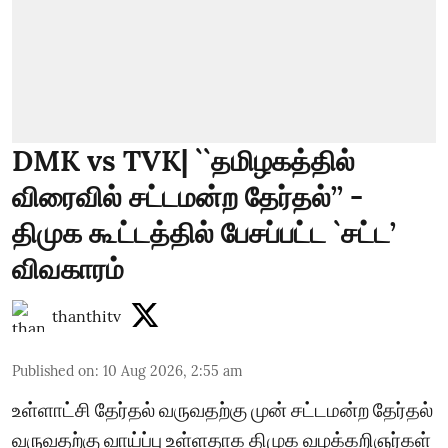
DMK vs TVK| ``தமிழகத்தில்
விரைவில் சட்டமன்ற தேர்தல்’’ -
திமுக கூட்டத்தில் பேசப்பட்ட `சட்ட’
விவகாரம்
thanthitv
Published on
:
10 Aug 2026, 2:55 am
உள்ளாட்சி தேர்தல் வருவதற்கு முன் சட்டமன்ற தேர்தல்
வருவதற்கு வாய்ப்பு உள்ளதாக திமுக வழக்கறிஞர்கள்