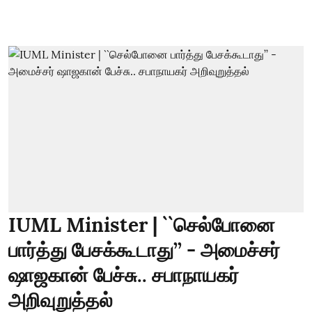
IUML Minister | ``செல்போனை
பார்த்து பேசக்கூடாது’’ - அமைச்சர்
ஷாஜகான் பேச்சு.. சபாநாயகர்
அறிவுறுத்தல்