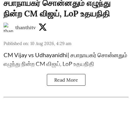
சபாநாயகர் சொன்னதும் எழுந்து
நின்ற CM விஜய், LoP உதயநிதி
thanthitv
Published on
:
10 Aug 2026, 4:29 am
CM Vijay vs Udhayanidhi| சபாநாயகர் சொன்னதும்
எழுந்து நின்ற CM விஜய், LoP உதயநிதி
Read More