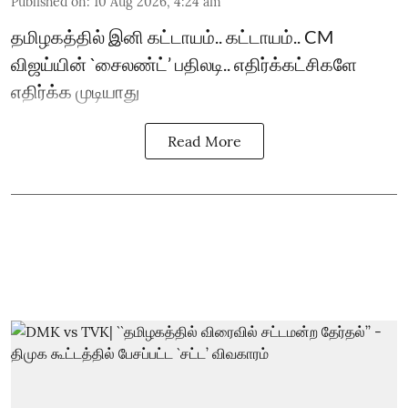
Published on
:
10 Aug 2026, 4:24 am
தமிழகத்தில் இனி கட்டாயம்.. கட்டாயம்.. CM
விஜய்யின் `சைலண்ட்’ பதிலடி.. எதிர்க்கட்சிகளே
எதிர்க்க முடியாது
Read More