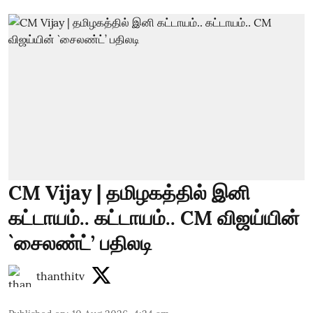
CM Vijay | தமிழகத்தில் இனி
கட்டாயம்.. கட்டாயம்.. CM விஜய்யின்
`சைலண்ட்’ பதிலடி
thanthitv