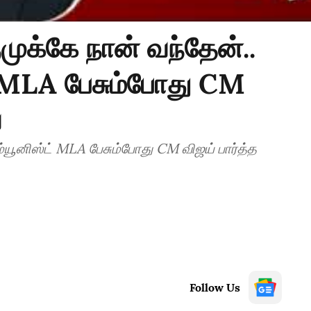
ூமுக்கே நான் வந்தேன்..
் MLA பேசும்போது CM
ை
கம்யூனிஸ்ட் MLA பேசும்போது CM விஜய் பார்த்த
Follow Us