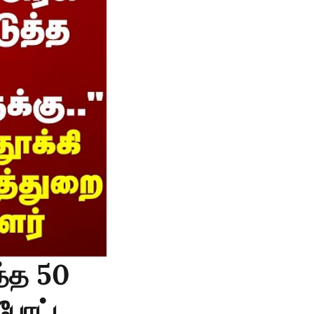
த்த 50
 போட்ட