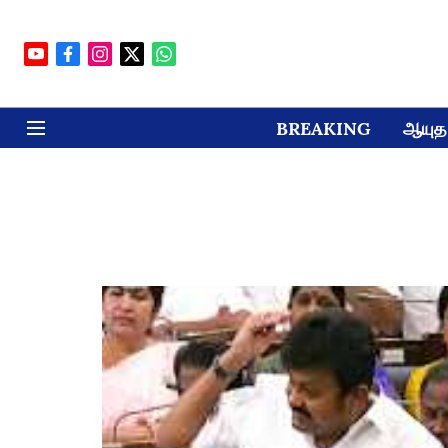
BREAKING
ஆயுத 