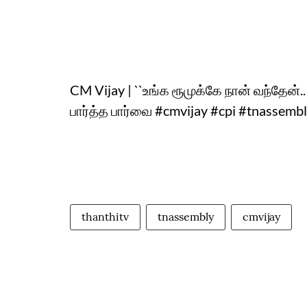
CM Vijay | ``உங்க ரூமுக்கே நான் வந்தேன்
பார்த்த பார்வை #cmvijay #cpi #tnassembl
thanthitv
tnassembly
cmvijay