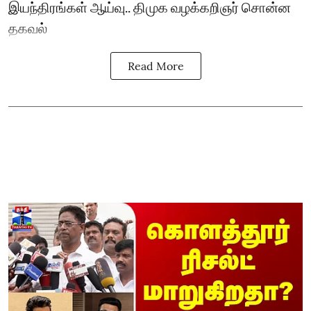
இயந்திரங்கள் ஆய்வு.. திமுக வழக்கறிஞர் சொன்ன
தகவல்
Read More