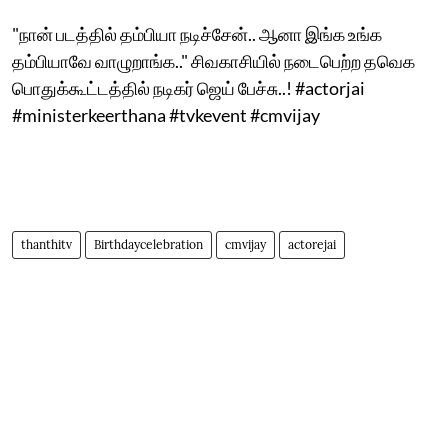
"நான் படத்தில் தம்பியா நடிச்சேன்.. ஆனா இங்க உங்க
தம்பியாவே வாழுறாங்க.." சிவகாசியில் நடைபெற்ற தவெக
பொதுக்கூட்டத்தில் நடிகர் ஜெய் பேச்சு..! #actorjai
#ministerkeerthana #tvkevent #cmvijay
thanthitv
Birthdaycelebration
cmvijay
actorejai