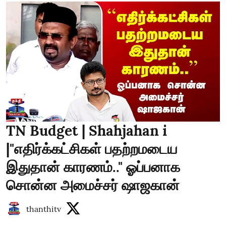
TN Budget | Shahjahan i
|"எதிர்க்கட்சிகள் பதற்றமடைய
இதுதான் காரணம்.." ஓப்பனாக
சொன்ன அமைச்சர் ஷாஜகான்
thanthitv