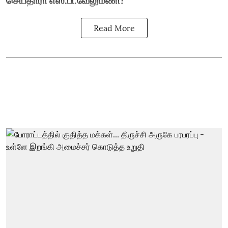
செய்தாரா எஸ்.பி.வேலுமணி?
Read More