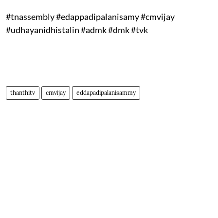
#tnassembly #edappadipalanisamy #cmvijay
#udhayanidhistalin #admk #dmk #tvk
thanthitv
cmvijay
eddapadipalanisammy