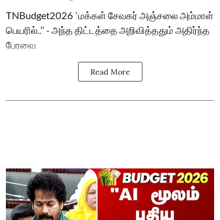
TNBudget2026 `மக்கள் சேவகர் அஞ்சலை அம்மாள்
பெயரில்..’’ - அந்த திட்டத்தை அறிவித்ததும் அதிர்ந்த
பேரவை
Read More