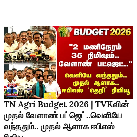
TN Agri Budget 2026 | TVKவின்
முதல் வேளாண் பட்ஜெட்..வெளியே
வந்ததும்.. முதல் ஆளாக ஈபிஎஸ்