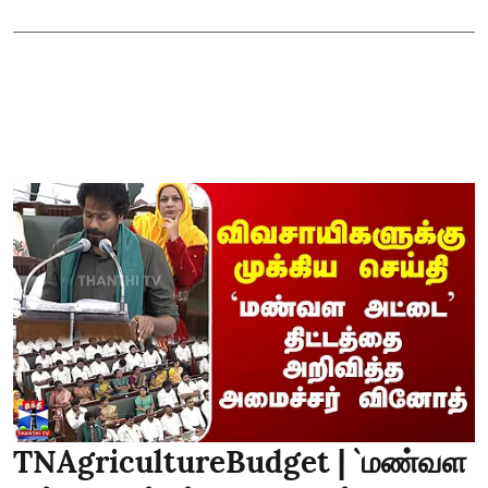
TNAgricultureBudget | `மண்வள