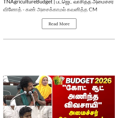
TNAgricultureBudget | பட்ஜெட் வாசித்த அமைச்சர்
வினோத் - கண் அசைக்காமல் கவனித்த CM
Read More