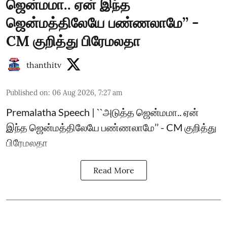
ஜென்மமா.. ஏன் இந்த
ஜென்மத்திலேயே பண்ணலாமே’’ -
CM குறித்து பிரேமலதா
thanthitv
Published on
:
06 Aug 2026, 7:27 am
Premalatha Speech | ``அடுத்த ஜென்மமா.. ஏன்
இந்த ஜென்மத்திலேயே பண்ணலாமே’’ - CM குறித்து
பிரேமலதா
Read More