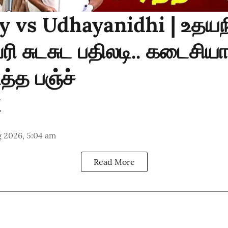
y vs Udhayanidhi | உதயநி
வரி சுடசுட பதிலடி.. கடைசி
த்த பஞ்ச்
g 2026, 5:04 am
Read More