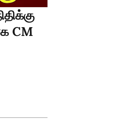
திக்கு
யாக CM