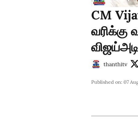
CM Vija
வரிக்கு 
விஜய்அடி
thanthitv
Published on
:
07 Au