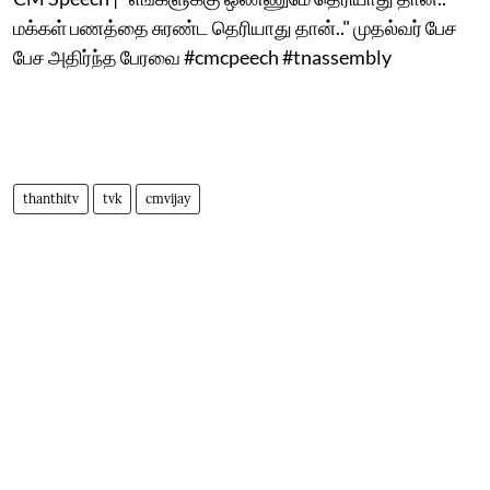
மக்கள் பணத்தை சுரண்ட தெரியாது தான்.." முதல்வர் பேச
பேச அதிர்ந்த பேரவை #cmcpeech #tnassembly
thanthitv
tvk
cmvijay