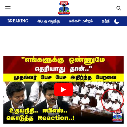
BREAKING
ஆயுத எழுத்து
மக்கள் மன்றம்
தந்தி டிவி D