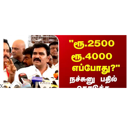
X
"ரூ.2500 ரூ.4000 எப்போது/"
நச்சுனு பதில் கொடுத்த அமைச்சர்