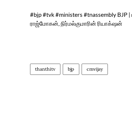
#bjp #tvk #ministers #tnassembly BJP |
ராஜ்மோகன், நிர்மல்குமாரின் ரியாக்‌ஷன்
thanthitv
bjp
cmvijay