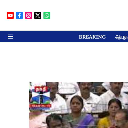
BREAKING
ஆயுத 