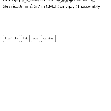
செயல்... விடாமல் பேசிய CM..! #cmvijay #tnassembly
thanthitv
tvk
ops
cmvijay