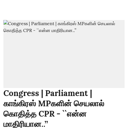
Congress | Parliament |
காங்கிரஸ் MPகளின் செயலால்
கொதித்த CPR - ``என்ன
மாதிரியான..’’