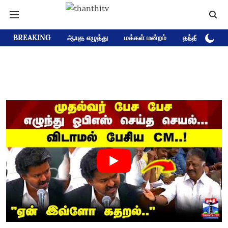
BREAKING
ஆயுத எழுத்து
மக்கள் மன்றம்
தந்தி டிவி D