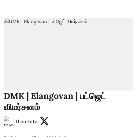
DMK | Elangovan | பட்ஜெட்
விமர்சனம்
thanthitv