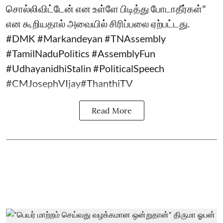
சொல்லிவிட்டேன் என உள்ளே பிடித்து போடாதீர்கள்"
என கூறியதால் அவையில் சிரிப்பலை ஏற்பட்டது.
#DMK #Markandeyan #TNAssembly
#TamilNaduPolitics #AssemblyFun
#UdhayanidhiStalin #PoliticalSpeech
#CMJosephVIjay#ThanthiTV
Read More