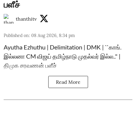
பளீச்
thanthitv
Published on
:
08 Aug 2026, 8:34 pm
Ayutha Ezhuthu | Delimitation | DMK | ``காங்.
இல்லனா CM விஜய் தமிழ்நாடு முதல்வர் இல்ல.." |
திமுக சரவணன் பளீச்
Read More