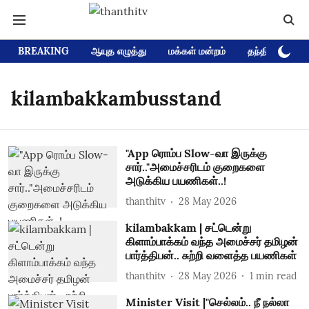
BREAKING
ஆயுத எழுத்து
மக்கள் மன்றம்
தந்தி டிவி D
kilambakkambusstand
"App ரொம்ப Slow-வா இருக்கு
சார்.."அமைச்சரிடம் குறைகளை
அடுக்கிய பயணிகள்..!
thanthitv
28 May 2026
kilambakkam | சட்டென்று
கிளாம்பாக்கம் வந்த அமைச்சர் தமிழன்
பார்த்திபன்.. சுற்றி வளைத்த பயணிகள்
thanthitv
28 May 2026
1
min read
Minister Visit |"செல்லம்.. நீ நல்லா