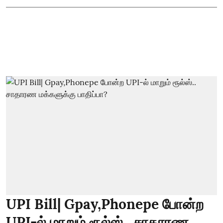
UPI Bill| Gpay,Phonepe போன்ற
UPI-ல் மாறும் ரூல்ஸ்.. சாதாரண