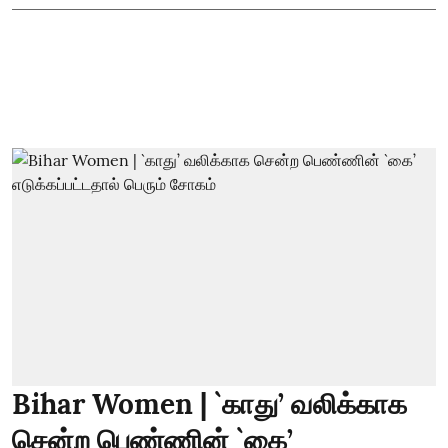
Bihar Women | `காது’ வலிக்காக
சென்ற பெண்ணின் `கை’