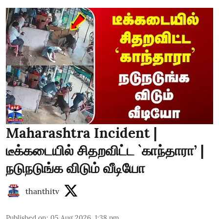
Maharashtra Incident |
டீக்கடையில் சிதறவிட்ட `காந்தாரா’ |
நடுநடுங்க விடும் வீடியோ
thanthitv
Published on
:
05 Aug 2026, 1:38 pm