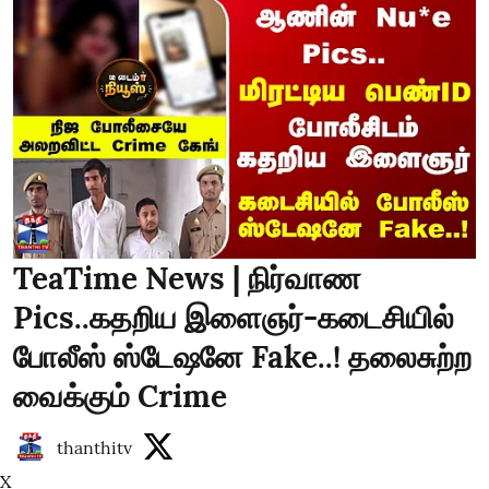
TeaTime News | நிர்வாண
Pics..கதறிய இளைஞர்-கடைசியில்
போலீஸ் ஸ்டேஷனே Fake..! தலைசுற்ற
வைக்கும் Crime
thanthitv
X