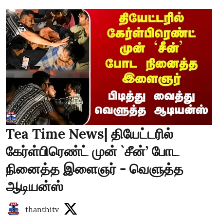
Tea Time News| தியேட்டரில்
கேர்ள்பிரெண்ட் முன் `சீன்’ போட
நினைத்த இளைஞர் - வெளுத்த
ஆடியன்ஸ்
thanthitv