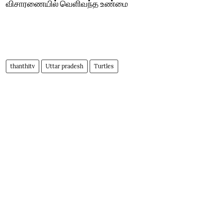
விசாரணையில் வெளிவந்த உண்மை
thanthitv
Uttar pradesh
Turtles