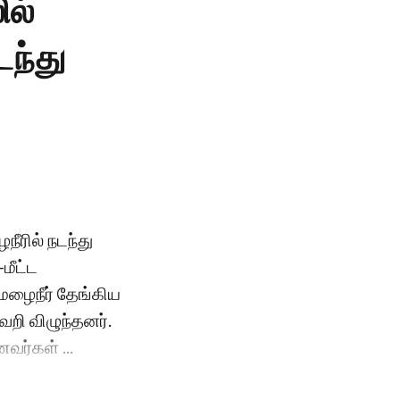
ில்
டந்து
நீரில் நடந்து
மீட்ட
மழைநீர் தேங்கிய
வறி விழுந்தனர்.
வர்கள் ...