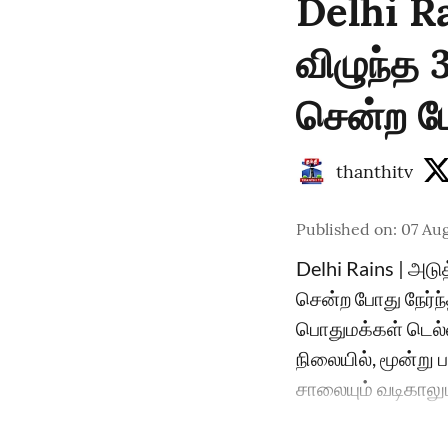
Delhi Ra
விழுந்த 
சென்ற போ
thanthitv
Published on
:
07 Aug
Delhi Rains | அடுத
சென்ற போது நேர்ந்
பொதுமக்கள் டெல்ல
நிலையில், மூன்று 
சாலையும் வடிகாலும