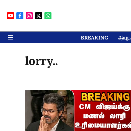
BREAKING
ஆயுத 
lorry..