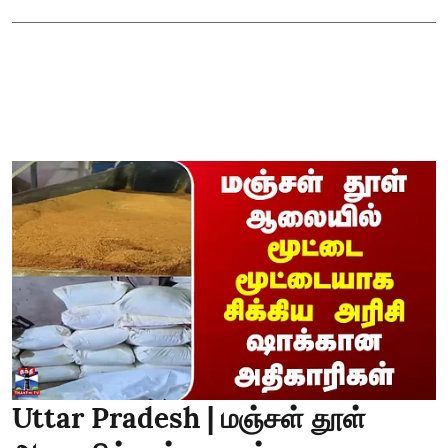
Uttar Pradesh | மஞ்சள் தூள்