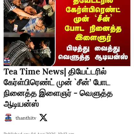
Tea Time News| தியேட்டரில்
கேர்ள்பிரெண்ட் முன் `சீன்’ போட
நினைத்த இளைஞர் - வெளுத்த
ஆடியன்ஸ்
thanthitv