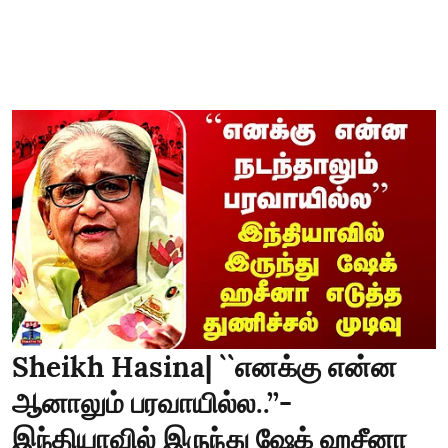
Sheikh Hasina| ``எனக்கு என்ன
ஆனாலும் பரவாயில்ல..’’-
இந்தியாவில் இருந்து ஷேக் ஹசீனா