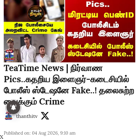
TeaTime News | நிர்வாண
Pics..கதறிய இளைஞர்-கடைசியில்
போலீஸ் ஸ்டேஷனே Fake..! தலைசுற்ற
வைக்கும் Crime
thanthitv
Published on
:
04 Aug 2026, 9:10 am
X