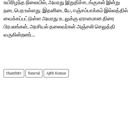
உயிரிழந்த நிலையில், அவரது இறுதிச்சடங்குகள் இன்று
நடைபெற உள்ளது. இதனிடையே, ஈஞ்சம்பாக்கம் இல்லத்தில்
வைக்கப்பட்டுள்ள அவரது உடலுக்கு ஏராளமான திரை
பிரபலங்கள், அரசியல் தலைவர்கள் அஞ்சலி செலுத்தி
வருகின்றனர்...
thanthitv
funeral
Ajith Kumar