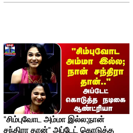
"சிம்புவோட அம்மா இல்ல;நான்
சந்திரா தான்" அப்டேட் கொடுத்த