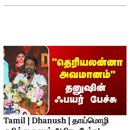
Tamil | Dhanush | தாய்மொழி