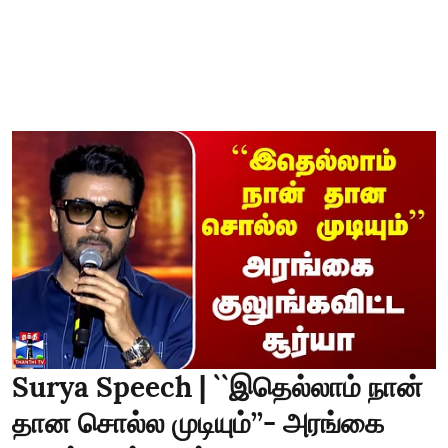
Surya Speech | ``இதெல்லாம் நான்
தான சொல்ல முடியும்’’- அரங்கை