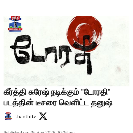
கீர்த்தி சுரேஷ் நடிக்கும் "டோரதி"
படத்தின் டீசரை வெளிட்ட தனுஷ்
thanthitv
Published on
:
06 Aug 2026, 10:26 am