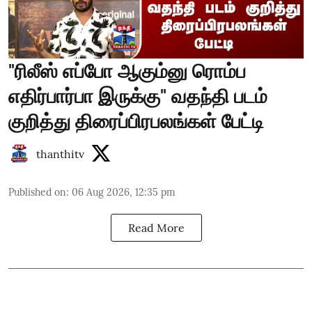
"ரிலீஸ் எப்போ ஆகும்னு ரொம்ப
எதிர்பார்பா இருக்கு" வதந்தி படம்
குறித்து திரைப்பிரபலங்கள் பேட்டி
thanthitv
Published on
:
06 Aug 2026, 12:35 pm
Read More