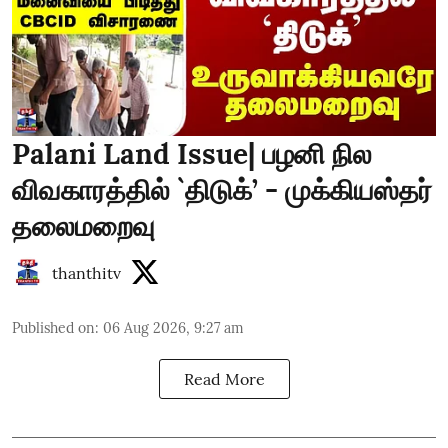
Palani Land Issue| பழனி நில
விவகாரத்தில் `திடுக்’ - முக்கியஸ்தர்
தலைமறைவு
thanthitv
Published on
:
06 Aug 2026, 9:27 am
Read More