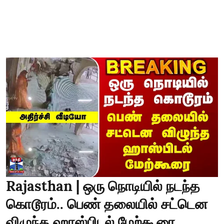
Rajasthan | ஒரு நொடியில் நடந்த
கொடூரம்.. பெண் தலையில் சட்டென
விழுந்த ஹாஸ்பிடல் மேற்கூரை