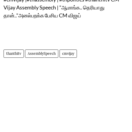
Vijay Assembly Speech | "ஆமாங்க.. தெரியாது
தான்.."அனல்பறக்க பேசிய CM விஜய்
thanthitv
AssemblySpeech
cmvijay