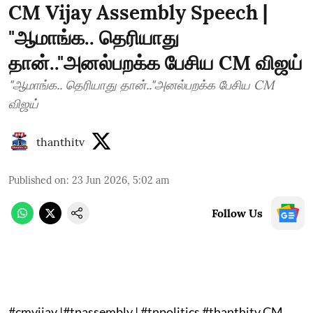
CM Vijay Assembly Speech |
"ஆமாங்க.. தெரியாது
தான்.."அனல்பறக்க பேசிய CM விஜய்
"ஆமாங்க.. தெரியாது தான்.."அனல்பறக்க பேசிய CM
விஜய்
thanthitv
Published on
:
23 Jun 2026, 5:02 am
Follow Us
#cmvijay |#tnassembly | #tnpolitics #thanthitv CM