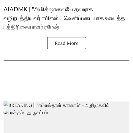
AIADMK | "அமித்ஷாவையே தவறாக
வழிநடத்தியவர் ஈபிஎஸ்.." வெளிப்படையாக உடைத்த
பத்திரிகையாளர் ரமேஷ்
Read More