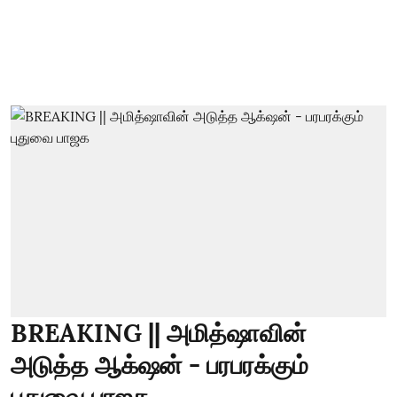
BREAKING || அமித்ஷாவின்
அடுத்த ஆக்‌ஷன் - பரபரக்கும்
புதுவை பாஜக