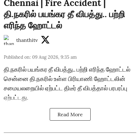
Chennai | Fire Accident |
தி.நகரில் பயங்கர தீ விபத்து.. பற்றி
எரிந்த ஹோட்டல்
thanthitv
Published on
:
09 Aug 2026, 9:35 am
தி.நகரில் பயங்கர தீ விபத்து.. பற்றி எரிந்த ஹோட்டல்
சென்னை தி.நகரில் உள்ள பிரியாணி ஹோட்டலின்
சமையலறையில் ஏற்பட்ட திடீர் தீ விபத்தால் பரபரப்பு
ஏற்பட்டது.
Read More