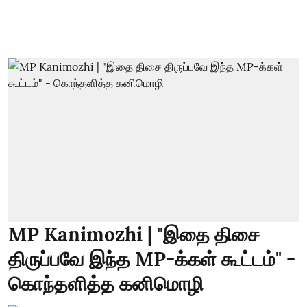
MP Kanimozhi | "இதை திசை
திருப்பவே இந்த MP-க்கள் கூட்டம்" -
கொந்தளித்த கனிமொழி