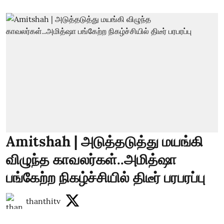
Amitshah | அடுத்தடுத்து மயங்கி
விழுந்த காவலர்கள்..அமித்ஷா
பங்கேற்ற நிகழ்ச்சியில் திடீர் பரபரப்பு
thanthitv