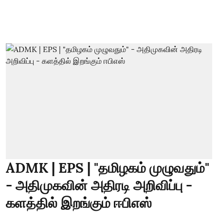
ADMK | EPS | "தமிழகம் முழுவதும்"
- அதிமுகவின் அதிரடி அறிவிப்பு -
களத்தில் இறங்கும் ஈபிஎஸ்