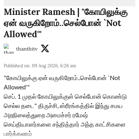
Minister Ramesh | "கோயிலுக்கு
ஏன் வருகிறோம்..செல்போன் `Not
Allowed'"
thanthitv
Published on
:
09 Aug 2026, 6:26 am
"கோயிலுக்கு ஏன் வருகிறோம்..செல்போன் `Not
Allowed'"
செப். 1 முதல் கோயிலுக்குள் செல்போன் கொண்டு
செல்ல தடை" திருச்சி, ஸ்ரீரங்கத்தில் இந்து சமய
அறநிலைத்துறை அமைச்சர் ரமேஷ்
செய்தியாளர்களை சந்தித்தார் அந்த காட்சிகளை
பார்க்கலாம்