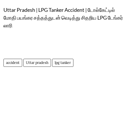
Uttar Pradesh | LPG Tanker Accident | டோல்கேட்டில்
மோதி பயங்கர சத்தத்துடன் வெடித்து சிதறிய LPG டேங்கர்
லாரி
accident
Uttar pradesh
lpg tanker