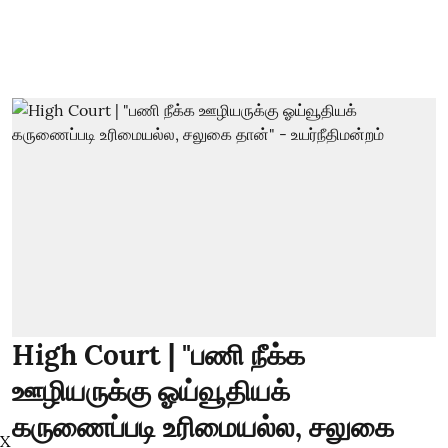
High Court | "பணி நீக்க
ஊழியருக்கு ஓய்வூதியக்
கருணைப்படி உரிமையல்ல, சலுகை
X