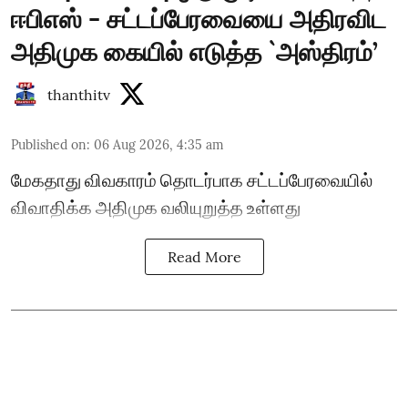
ஈபிஎஸ் - சட்டப்பேரவையை அதிரவிட
அதிமுக கையில் எடுத்த `அஸ்திரம்’
thanthitv
Published on
:
06 Aug 2026, 4:35 am
மேகதாது விவகாரம் தொடர்பாக சட்டப்பேரவையில்
விவாதிக்க அதிமுக வலியுறுத்த உள்ளது
Read More