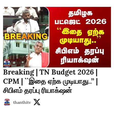
Breaking | TN Budget 2026 |
CPM | ``இதை ஏற்க முடியாது..’’ |
சிபிஎம் தரப்பு ரியாக்‌ஷன்
thanthitv