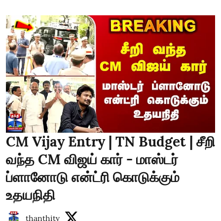
CM Vijay Entry | TN Budget | சீறி
வந்த CM விஜய் கார் - மாஸ்டர்
ப்ளானோடு என்ட்ரி கொடுக்கும்
உதயநிதி
thanthitv