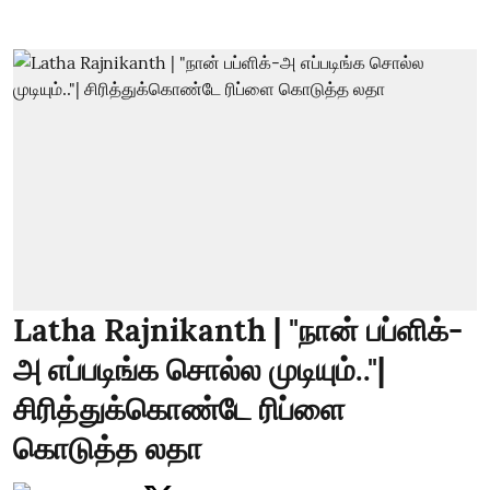
Latha Rajnikanth | "நான் பப்ளிக்-
அ எப்படிங்க சொல்ல முடியும்.."|
சிரித்துக்கொண்டே ரிப்ளை
கொடுத்த லதா