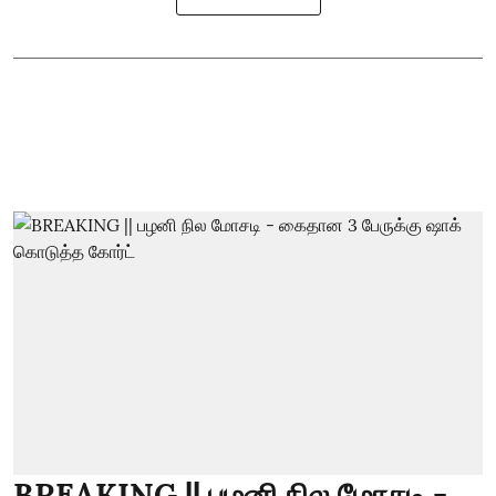
BREAKING || பழனி நில மோசடி -