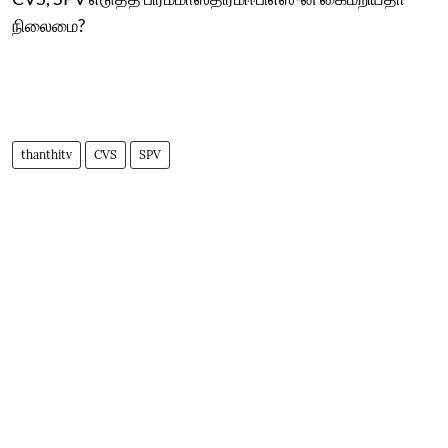
நிலைமை?
thanthitv
CVS
SPV