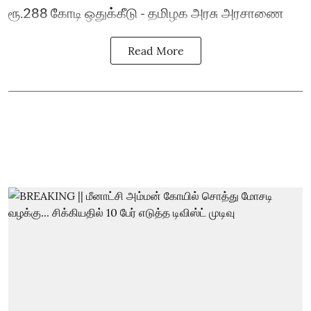
ரூ.288 கோடி ஒதுக்கீடு - தமிழக அரசு அரசாணை
Read More