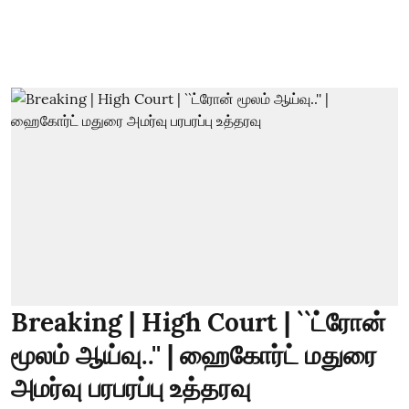
Breaking | High Court | ``ட்ரோன்
மூலம் ஆய்வு..'' | ஹைகோர்ட் மதுரை
அமர்வு பரபரப்பு உத்தரவு