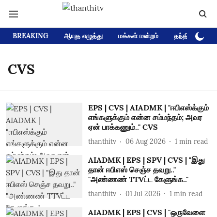
BREAKING
ஆயுத எழுத்து
மக்கள் மன்றம்
தந்தி டிவி D
CVS
EPS | CVS | AIADMK | "ஈபிஎஸ்க்கும்
எங்களுக்கும் என்ன சம்மந்தம்; அவர
ஏன் பாக்கணும்.." CVS
thanthitv
06 Aug 2026
1
min read
AIADMK | EPS | SPV | CVS | "இது
தான் ஈபிஎஸ் செஞ்ச தவறு.."
"அண்ணண் TTVட்ட கேளுங்க.."
thanthitv
01 Jul 2026
1
min read
AIADMK | EPS | CVS | "ஒருவேளை