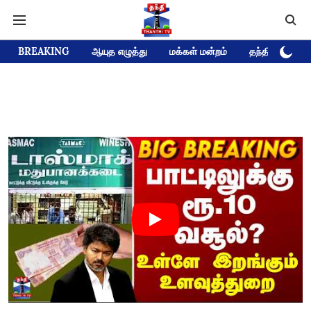
BREAKING
ஆயுத எழுத்து
மக்கள் மன்றம்
தந்தி டிவி D