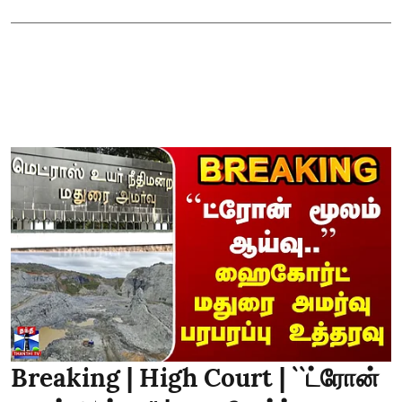
Breaking | High Court | ``ட்ரோன்