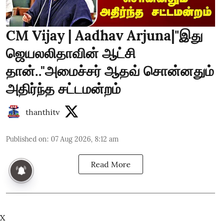
CM Vijay | Aadhav Arjuna|"இது
ஜெயலலிதாவின் ஆட்சி
தான்.."அமைச்சர் ஆதவ் சொன்னதும்
அதிர்ந்த சட்டமன்றம்
thanthitv
Published on
:
07 Aug 2026, 8:12 am
Read More
X