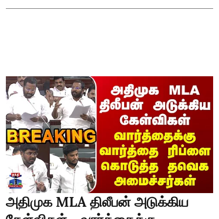
அதிமுக MLA திலீபன் அடுக்கிய