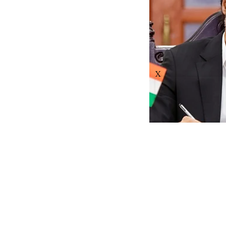
X
BREAKIN
CM விஜய