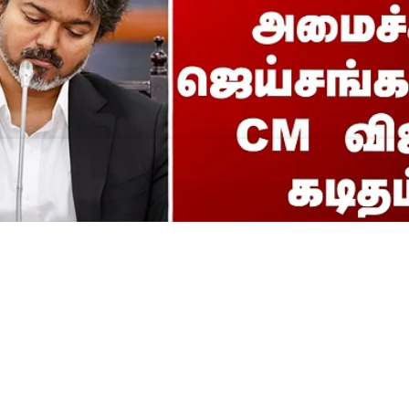
G || அமைச்சர் ஜெய்சங்கர
் கடிதம்