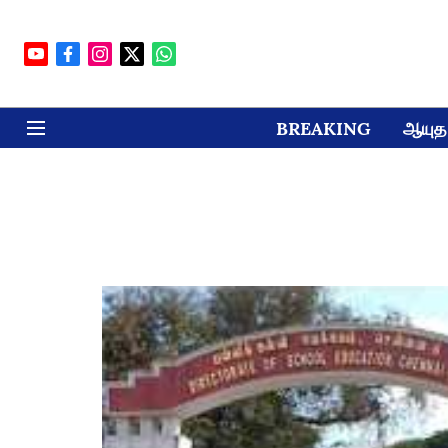
BREAKING
ஆயுத 