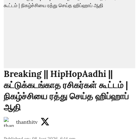
Breaking || HipHopAadhi ||
கட்டுக்கடங்காத ரசிகர்கள் கூட்டம் |
நிகழ்ச்சியை ரத்து செய்த ஹிப்ஹாப்
ஆதி
thanthitv
Published on
:
08 Aug 2026, 6:14 pm