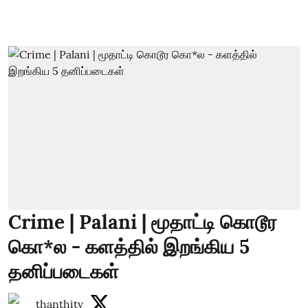
Crime | Palani | மூதாட்டி கொடூர
கொ*ல - களத்தில் இறங்கிய 5
தனிப்படைகள்
thanthitv