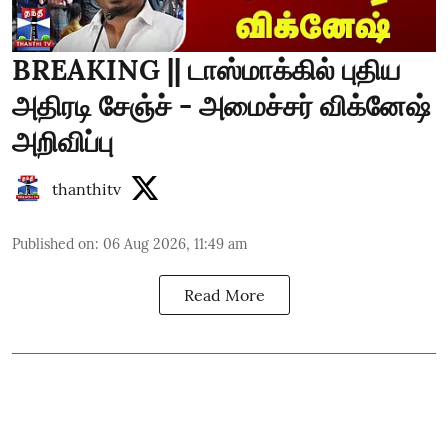
BREAKING || டாஸ்மாக்கில் புதிய
அதிரடி சேஞ்ச் - அமைச்சர் விக்னேஷ்
அறிவிப்பு
thanthitv
Published on
:
06 Aug 2026, 11:49 am
Read More