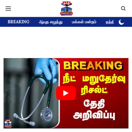
BREAKING
ஆயுத எழுத்து
மக்கள் மன்றம்
தந்தி டிவி D