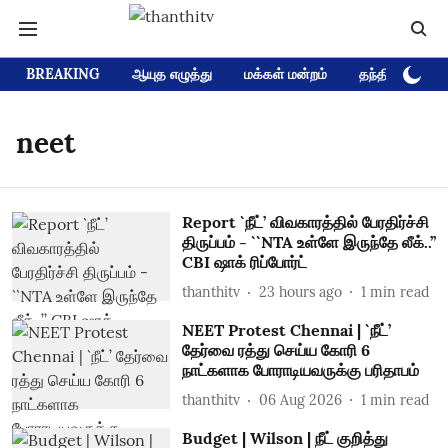
BREAKING
ஆயுத எழுத்து
மக்கள் மன்றம்
தந்தி டிவி D
neet
Report `நீட்’ விவகாரத்தில் பேரதிர்ச்சி
திருப்பம் - ``NTA உள்ளே இருந்தே லீக்..’’
CBI ஷாக் ரிப்போர்ட்
thanthitv
23 hours ago
1
min read
NEET Protest Chennai | `நீட்’
தேர்வை ரத்து செய்ய கோரி 6
நாட்களாக போராடியவருக்கு பரிதாபம்
thanthitv
06 Aug 2026
1
min read
Budget | Wilson | நீட் குறித்து