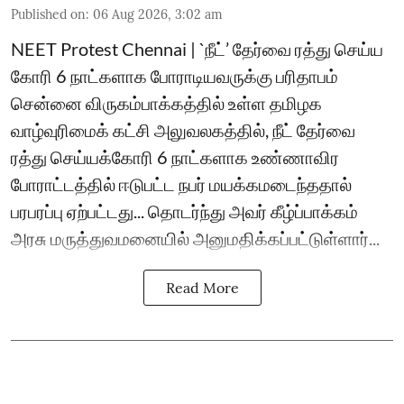
Published on
:
06 Aug 2026, 3:02 am
NEET Protest Chennai | `நீட்’ தேர்வை ரத்து செய்ய
கோரி 6 நாட்களாக போராடியவருக்கு பரிதாபம்
சென்னை விருகம்பாக்கத்தில் உள்ள தமிழக
வாழ்வுரிமைக் கட்சி அலுவலகத்தில், நீட் தேர்வை
ரத்து செய்யக்கோரி 6 நாட்களாக உண்ணாவிர
போராட்டத்தில் ஈடுபட்ட நபர் மயக்கமடைந்த‌தால்
பரபரப்பு ஏற்பட்ட‌து... தொடர்ந்து அவர் கீழ்ப்பாக்கம்
அரசு மருத்துவமனையில் அனுமதிக்கப்பட்டுள்ளார்...
Read More