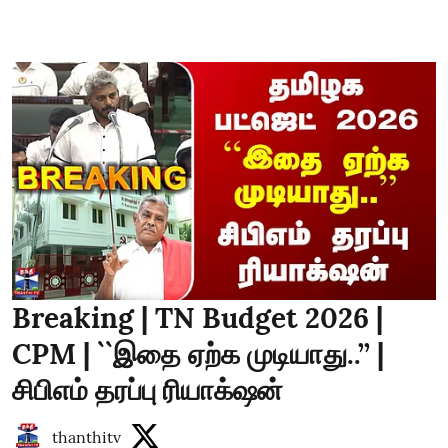
Breaking | TN Budget 2026 |
CPM | ``இதை ஏற்க முடியாது..’’ |
சிபிஎம் தரப்பு ரியாக்‌ஷன்
thanthitv