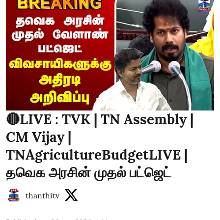
🔴LIVE : TVK | TN Assembly |
CM Vijay |
TNAgricultureBudgetLIVE |
தவெக அரசின் முதல் பட்ஜெட்
thanthitv