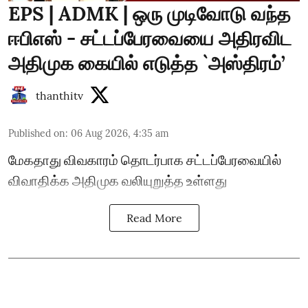
EPS | ADMK | ஒரு முடிவோடு வந்த
ஈபிஎஸ் - சட்டப்பேரவையை அதிரவிட
அதிமுக கையில் எடுத்த `அஸ்திரம்’
thanthitv
Published on
:
06 Aug 2026, 4:35 am
மேகதாது விவகாரம் தொடர்பாக சட்டப்பேரவையில்
விவாதிக்க அதிமுக வலியுறுத்த உள்ளது
Read More