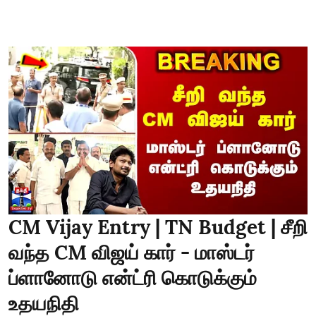
CM Vijay Entry | TN Budget | சீறி
வந்த CM விஜய் கார் - மாஸ்டர்
ப்ளானோடு என்ட்ரி கொடுக்கும்
உதயநிதி