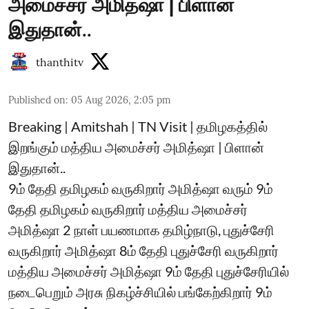
அமைச்சர் அமித்ஷா | பிளான்
இதுதான்..
thanthitv
Published on
:
05 Aug 2026, 2:05 pm
Breaking | Amitshah | TN Visit | தமிழகத்தில்
இறங்கும் மத்திய அமைச்சர் அமித்ஷா | பிளான்
இதுதான்..
9ம் தேதி தமிழகம் வருகிறார் அமித்ஷா வரும் 9ம்
தேதி தமிழகம் வருகிறார் மத்திய அமைச்சர்
அமித்ஷா 2 நாள் பயணமாக தமிழ்நாடு, புதுச்சேரி
வருகிறார் அமித்ஷா 8ம் தேதி புதுச்சேரி வருகிறார்
மத்திய அமைச்சர் அமித்ஷா 9ம் தேதி புதுச்சேரியில்
நடைபெறும் அரசு நிகழ்ச்சியில் பங்கேற்கிறார் 9ம்