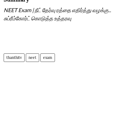
NEET Exam | நீட் தேர்வு ரத்தை எதிர்த்து வழக்கு..
சுப்ரீம்கோர்ட் கொடுத்த உத்தரவு
thanthitv
neet
exam