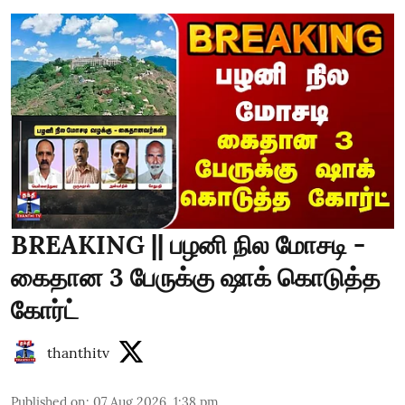
BREAKING || பழனி நில மோசடி -
கைதான 3 பேருக்கு ஷாக் கொடுத்த
கோர்ட்
thanthitv
Published on
:
07 Aug 2026, 1:38 pm