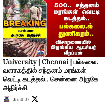
University | Chennai | பல்கலை.
வளாகத்தில் சந்தனம் மரங்கள்
வெட்டி கடத்தல்.. சென்னை அருகே
அதிர்ச்சி
thanthitv